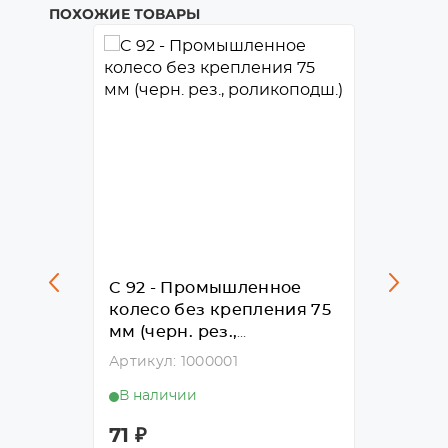
ПОХОЖИЕ ТОВАРЫ
ое
C 92 - Промышленное
C 93 
ния
колесо без крепления 75
колес
мм (черн. рез.,
мм (че
роликоподш.)
ролик
Артикул: 1000001
Артикул
В наличии
В нал
71
₽
84
₽