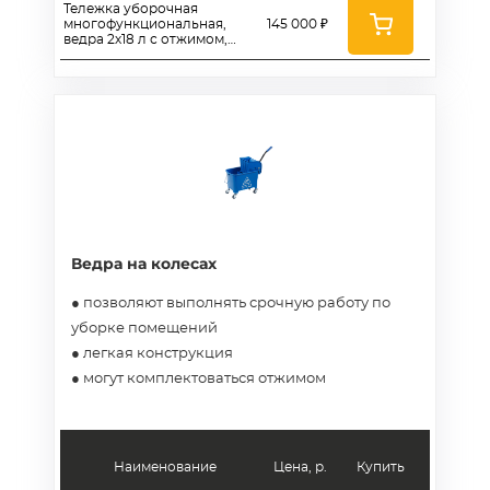
Тележка уборочная
многофункциональная,
145 000 ₽
ведра 2х18 л с отжимом,
ведра 4х5 л, мешок для
белья, шкаф-сейф -
KA805SK
Ведра на колесах
● позволяют выполнять срочную работу по
уборке помещений
● легкая конструкция
● могут комплектоваться отжимом
Наименование
Цена, р.
Купить