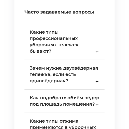
Часто задаваемые вопросы
Какие типы
профессиональных
уборочных тележек
бывают?
+
Четыре основных типа.
Зачем нужна двухвёдерная
Одновёдерные с отжимом
тележка, если есть
— для небольших площадей.
одновёдерная?
+
Двухвёдерные — разделяют
чистую и грязную воду.
Два ведра разделяют
Как подобрать объём вёдер
Многофункциональные —
чистый раствор и воду для
под площадь помещения?
+
вёдра, лотки, мешок для
полоскания. Моп сначала
мусора в одной
полощете в грязной воде,
Вёдра 12–17 л подходят для
конструкции. Тележки-
Какие типы отжима
отжимаете, затем
помещений до 100 м² —
применяются в уборочных
стеллажи — мобильный
погружаете в чистый