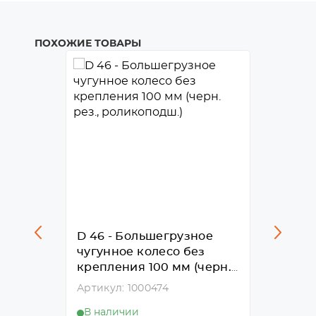
ПОХОЖИЕ ТОВАРЫ
D 46 - Большегрузное
D 54 
ое
чугунное колесо без
чугун
есо
крепления 100 мм (черн.
крепле
в.,
рез., роликоподш.)
рез., 
Артикул: 1000474
Артику
В наличии
В нал