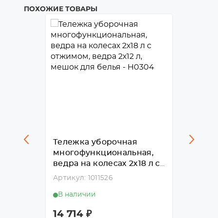
ПОХОЖИЕ ТОВАРЫ
Тележка уборочная
Тележ
ная,
многофункциональная,
много
имом,
ведра на колесах 2х18 л с
ведро 
 для
отжимом, ведра 2х12 л,
отжимо
Артикул: 1011526
Артикул
мешок для белья - H0304
мешок
В наличии
В нал
KA425
14 714
₽
49 0